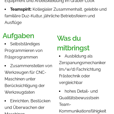
Equipment und Arbeitskleidung im Gräber-Look
Teamspirit:
Kollegialer Zusammenhalt, gelebte und
familiäre Duz-Kultur, jährliche Betriebsfeiern und
Ausflüge
Aufgaben
Was du
Selbstständiges
mitbringst
Programmieren von
Ausbildung als
Fräsprogrammen
Zerspanungsmechaniker
Zusammenstellen von
(m/w/d) Fachrichtung
Werkzeugen für CNC-
Frästechnik oder
Maschinen unter
vergleichbar
Berücksichtigung der
hohes Detail- und
Werkzeugdaten
Qualitätsbewusstsein
Einrichten, Bestücken
Team-
und Überwachen der
Kommunikationsfähigkeit